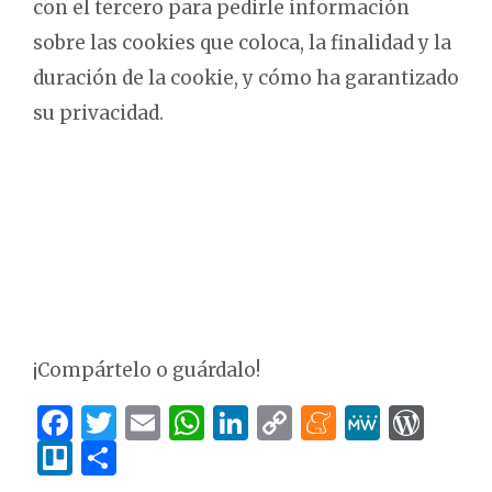
con el tercero para pedirle información
sobre las cookies que coloca, la finalidad y la
duración de la cookie, y cómo ha garantizado
su privacidad.
¡Compártelo o guárdalo!
Facebook
Twitter
Email
WhatsApp
LinkedIn
Copy
Meneam
MeWe
Wor
Trello
Compartir
Link