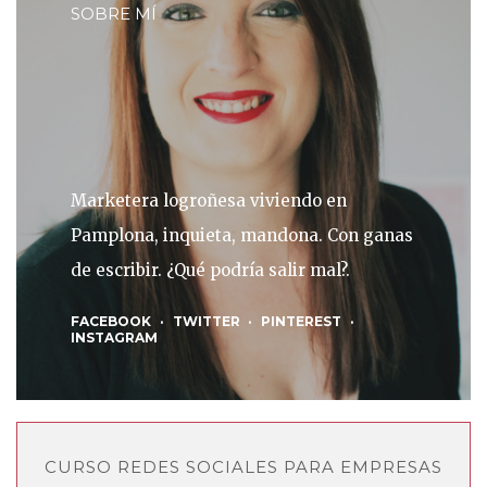
SOBRE MÍ
Marketera logroñesa viviendo en
Pamplona, inquieta, mandona. Con ganas
de escribir. ¿Qué podría salir mal?.
FACEBOOK
TWITTER
PINTEREST
INSTAGRAM
CURSO REDES SOCIALES PARA EMPRESAS