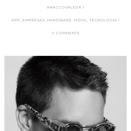
ANACCOVALEDA
APP
,
EMPRESAS
,
HARDWARE
,
MÓVIL
,
TECNOLOGÍA
0 COMMENTS