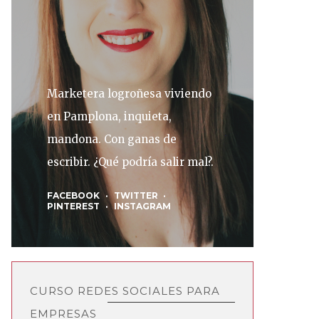
Marketera logroñesa viviendo
en Pamplona, inquieta,
mandona. Con ganas de
escribir. ¿Qué podría salir mal?.
FACEBOOK
TWITTER
PINTEREST
INSTAGRAM
CURSO REDES SOCIALES PARA
EMPRESAS