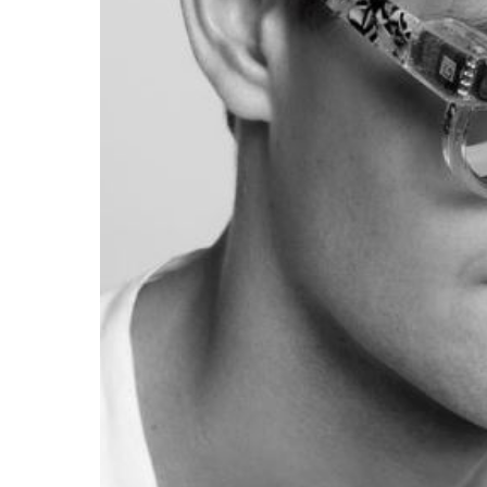
APP
,
EMPRESAS
,
HARDWARE
,
MÓVIL
,
TECNOLOGÍA