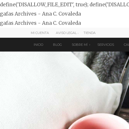
define('DISALLOW_FILE_EDIT', true); define('DISALL
gafas Archives - Ana C. Covaleda
gafas Archives - Ana C. Covaleda
MI CUENTA
AVISO LEGAL
TIENDA
INICIO
BLOG
SOBRE MÍ
SERVICIOS
CA