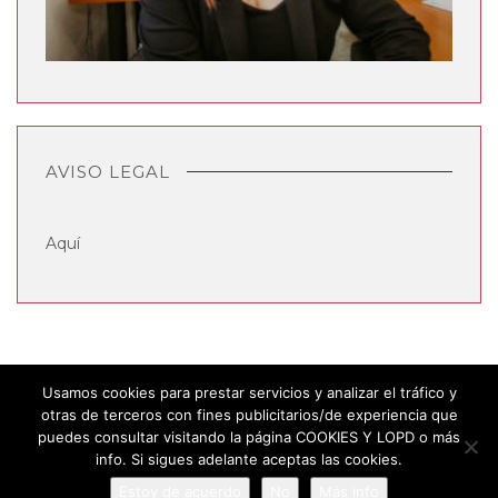
AVISO LEGAL
Aquí
Usamos cookies para prestar servicios y analizar el tráfico y
otras de terceros con fines publicitarios/de experiencia que
puedes consultar visitando la página COOKIES Y LOPD o más
info. Si sigues adelante aceptas las cookies.
Estoy de acuerdo
No
Más info