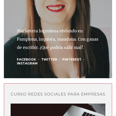
Marketera logroñesa viviendo en
Pamplona, inquieta, mandona. Con ganas
de escribir. ¿Qué podría salir mal?.
FACEBOOK
TWITTER
PINTEREST
INSTAGRAM
CURSO REDES SOCIALES PARA EMPRESAS